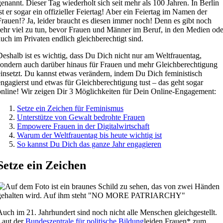
genannt. Dieser Tag wiederholt sich seit mehr als 100 Jahren. In Berlin
ist er sogar ein offizieller Feiertag! Aber ein Feiertag im Namen der
Frauen!? Ja, leider braucht es diesen immer noch! Denn es gibt noch
sehr viel zu tun, bevor Frauen und Männer im Beruf, in den Medien ode
auch im Privaten endlich gleichberechtigt sind.
Deshalb ist es wichtig, dass Du Dich nicht nur am Weltfrauentag,
sondern auch darüber hinaus für Frauen und mehr Gleichberechtigung
einsetzt. Du kannst etwas verändern, indem Du Dich feministisch
engagierst und etwas für Gleichberechtigung tust – das geht sogar
online! Wir zeigen Dir 3 Möglichkeiten für Dein Online-Engagement:
Setze ein Zeichen für Feminismus
Unterstütze von Gewalt bedrohte Frauen
Empowere Frauen in der Digitalwirtschaft
Warum der Weltfrauentag bis heute wichtig ist
So kannst Du Dich das ganze Jahr engagieren
Setze ein Zeichen
Auch im 21. Jahrhundert sind noch nicht alle Menschen gleichgestellt.
Laut der
Bundeszentrale für politische Bildung
leiden Frauen* zum