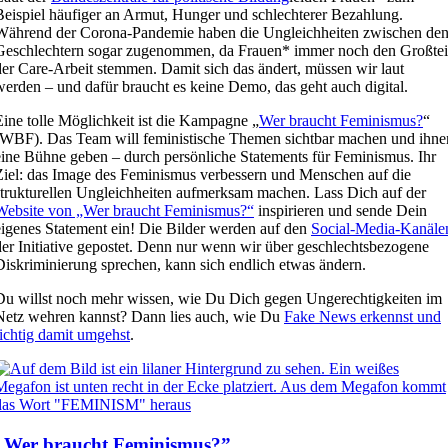
Beispiel häufiger an Armut, Hunger und schlechterer Bezahlung.
Während der Corona-Pandemie haben die Ungleichheiten zwischen de
Geschlechtern sogar zugenommen, da Frauen* immer noch den Großtei
der Care-Arbeit stemmen. Damit sich das ändert, müssen wir laut
werden – und dafür braucht es keine Demo, das geht auch digital.
Eine tolle Möglichkeit ist die Kampagne „
Wer braucht Feminismus?
“
(WBF). Das Team will feministische Themen sichtbar machen und ihne
eine Bühne geben – durch persönliche Statements für Feminismus. Ihr
Ziel: das Image des Feminismus verbessern und Menschen auf die
strukturellen Ungleichheiten aufmerksam machen. Lass Dich auf der
Website von „Wer braucht Feminismus?“
inspirieren und sende Dein
eigenes Statement ein! Die Bilder werden auf den
Social-Media-Kanäle
der Initiative gepostet. Denn nur wenn wir über geschlechtsbezogene
Diskriminierung sprechen, kann sich endlich etwas ändern.
Du willst noch mehr wissen, wie Du Dich gegen Ungerechtigkeiten im
Netz wehren kannst? Dann lies auch, wie Du
Fake News erkennst und
richtig damit umgehst
.
„Wer braucht Feminismus?”