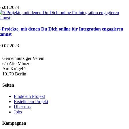
05.01.2024
5 Projekte, mit denen Du Dich online für Integration engagieren
kannst
09.07.2023
Gemeinnütziger Verein
c/o Alte Münze
Am Krögel 2
10179 Berlin
Seiten
Finde ein Projekt
Erstelle ein Projekt
Über uns
Jobs
Kampagnen