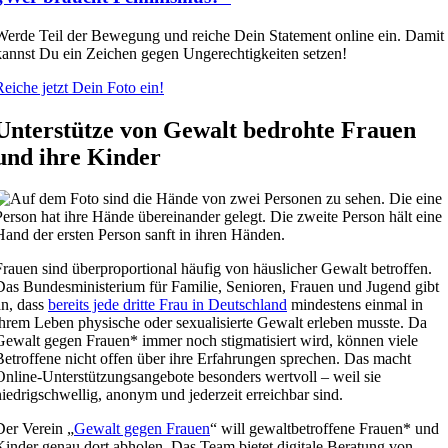
Werde Teil der Bewegung und reiche Dein Statement online ein. Damit
kannst Du ein Zeichen gegen Ungerechtigkeiten setzen!
Reiche jetzt Dein Foto ein!
Unterstütze von Gewalt bedrohte Frauen
und ihre Kinder
Frauen sind überproportional häufig von häuslicher Gewalt betroffen.
Das Bundesministerium für Familie, Senioren, Frauen und Jugend gibt
an, dass
bereits jede dritte Frau in Deutschland
mindestens einmal in
ihrem Leben physische oder sexualisierte Gewalt erleben musste. Da
Gewalt gegen Frauen* immer noch stigmatisiert wird, können viele
Betroffene nicht offen über ihre Erfahrungen sprechen. Das macht
Online-Unterstützungsangebote besonders wertvoll – weil sie
niedrigschwellig, anonym und jederzeit erreichbar sind.
Der Verein „
Gewalt gegen Frauen
“ will gewaltbetroffene Frauen* und
Kinder genau dort abholen. Das Team bietet digitale Beratung von