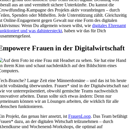
überall aus an und vermittelt sichere Unterkünfte. Du kannst die
Crowdfunding-Kampagne des Projekts aktiv voranbringen – durch
Teilen, Spenden oder Mithelfen. Jede Unterstützung zählt. Gleichzeitig
ist Online-Engagement gegen Gewalt nur eine Form des digitalen
Aktivismus: Wenn Du allgemein wissen willst, wie
digitales Ehrenamt
funktioniert und was dahintersteckt
, haben wir das für Dich
zusammengefasst.
Empowere Frauen in der Digitalwirtschaft
Tech-Branche? Lange Zeit eine Männerdomäne – und das ist bis heute
nicht vollständig überwunden. Frauen* sind in der Digitalwirtschaft nac
wie vor unterrepräsentiert, obwohl gemischte Teams nachweislich
innovativer arbeiten. Daran sollte sich etwas ändern: Denn nur
gemeinsam können wir an Lösungen arbeiten, die wirklich für alle
Menschen funktionieren.
Ein Projekt, das genau hier ansetzt, ist
FrauenLoop
. Das Team befähigt
Frauen* dazu, an der digitalen Wirtschaft teilzunehmen – durch
Abendkurse und Wochenend-Workshops, die optimal auf