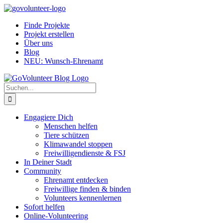
Zum
Inhalt
Finde Projekte
springen
Projekt erstellen
Über uns
Blog
NEU: Wunsch-Ehrenamt
Suche
nach:
Engagiere Dich
Menschen helfen
Tiere schützen
Klimawandel stoppen
Freiwilligendienste & FSJ
In Deiner Stadt
Community
Ehrenamt entdecken
Freiwillige finden & binden
Volunteers kennenlernen
Sofort helfen
Online-Volunteering