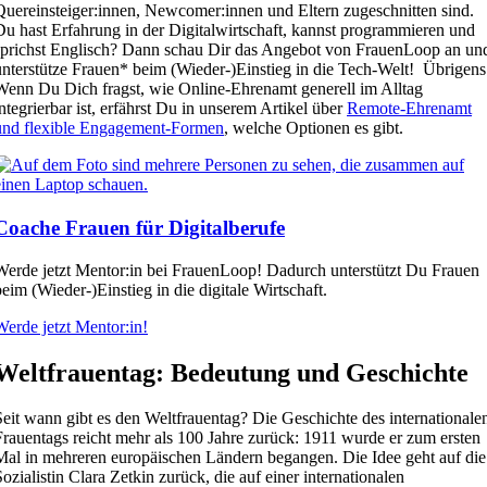
Quereinsteiger:innen, Newcomer:innen und Eltern zugeschnitten sind.
Du hast Erfahrung in der Digitalwirtschaft, kannst programmieren und
sprichst Englisch? Dann schau Dir das Angebot von FrauenLoop an un
unterstütze Frauen* beim (Wieder-)Einstieg in die Tech-Welt! Übrigens
Wenn Du Dich fragst, wie Online-Ehrenamt generell im Alltag
integrierbar ist, erfährst Du in unserem Artikel über
Remote-Ehrenamt
und flexible Engagement-Formen
, welche Optionen es gibt.
Coache Frauen für Digitalberufe
Werde jetzt Mentor:in bei FrauenLoop! Dadurch unterstützt Du Frauen
beim (Wieder-)Einstieg in die digitale Wirtschaft.
Werde jetzt Mentor:in!
Weltfrauentag: Bedeutung und Geschichte
Seit wann gibt es den Weltfrauentag? Die Geschichte des internationale
Frauentags reicht mehr als 100 Jahre zurück: 1911 wurde er zum ersten
Mal in mehreren europäischen Ländern begangen. Die Idee geht auf die
Sozialistin Clara Zetkin zurück, die auf einer internationalen