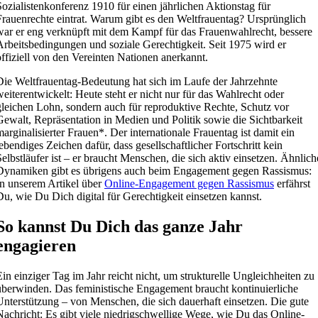
Sozialistenkonferenz 1910 für einen jährlichen Aktionstag für
Frauenrechte eintrat. Warum gibt es den Weltfrauentag? Ursprünglich
war er eng verknüpft mit dem Kampf für das Frauenwahlrecht, bessere
Arbeitsbedingungen und soziale Gerechtigkeit. Seit 1975 wird er
offiziell von den Vereinten Nationen anerkannt.
Die Weltfrauentag-Bedeutung hat sich im Laufe der Jahrzehnte
weiterentwickelt: Heute steht er nicht nur für das Wahlrecht oder
gleichen Lohn, sondern auch für reproduktive Rechte, Schutz vor
Gewalt, Repräsentation in Medien und Politik sowie die Sichtbarkeit
marginalisierter Frauen*. Der internationale Frauentag ist damit ein
lebendiges Zeichen dafür, dass gesellschaftlicher Fortschritt kein
Selbstläufer ist – er braucht Menschen, die sich aktiv einsetzen. Ähnlich
Dynamiken gibt es übrigens auch beim Engagement gegen Rassismus:
In unserem Artikel über
Online-Engagement gegen Rassismus
erfährst
Du, wie Du Dich digital für Gerechtigkeit einsetzen kannst.
So kannst Du Dich das ganze Jahr
engagieren
Ein einziger Tag im Jahr reicht nicht, um strukturelle Ungleichheiten zu
überwinden. Das feministische Engagement braucht kontinuierliche
Unterstützung – von Menschen, die sich dauerhaft einsetzen. Die gute
Nachricht: Es gibt viele niedrigschwellige Wege, wie Du das Online-