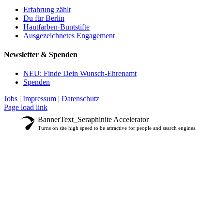
Erfahrung zählt
Du für Berlin
Hautfarben-Buntstifte
Ausgezeichnetes Engagement
Newsletter & Spenden
NEU: Finde Dein Wunsch-Ehrenamt
Spenden
Jobs |
Impressum |
Datenschutz
Instagram
LinkedIn
Page load link
Nach
BannerText_Seraphinite Accelerator
oben
Turns on site high speed to be attractive for people and search engines.