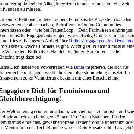
Volunteering in Deinen Alltag integrieren kannst, ohne dabei viel Zeit
aufwenden zu müssen.
Du kannst Petitionen unterschreiben, feministische Projekte in sozialen
Netzwerken sichtbar machen, Betroffene in Online-Communities
unterstützen oder – wie bei FrauenLoop – Dein Fachwissen einbringen.
Auch tierische Engagements zeigen, wie vielseitig Online-Ehrenamt sei
kann: Lies z. B. unseren Artikel über
Online-Engagement im Tierschutz
um zu sehen, welche Formate es gibt. Wichtig ist: Niemand muss allein
die Welt retten. Kollektives Handeln verändert Strukturen – jede:r
Einzelne trägt dazu bei.
Lasse Dich dabei von Powerfrauen wie
Binta
inspirieren, die sich für
Frauenrechte und gegen weibliche Genitalverstümmelung einsetzt. Ihr
Engagement zeigt: Veränderung beginnt mit einer Entscheidung.
Engagiere Dich für Feminismus und
Gleichberechtigung!
Der Weltfrauentag erinnert uns daran, wie viel noch zu tun ist – und wie
viel wir gemeinsam bewegen können. Ob Du ein Statement für den
Feminismus einreichst, gewaltbetroffene Frauen* online unterstützt oder
als Mentor:in in der Tech-Branche wirkst: Dein Einsatz zählt. Los geht’s